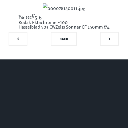
f/
1/125
sec
5.6
Kodak Ektachrome E100
Hasselblad 503 CW
Zeiss Sonnar CF 150mm f/4